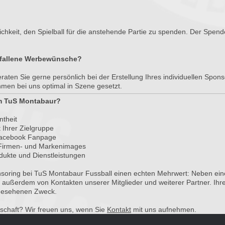
chkeit, den Spielball für die anstehende Partie zu spenden. Der Spende
gefallene Werbewünsche?
eraten Sie gerne persönlich bei der Erstellung Ihres individuellen Spon
men bei uns optimal in Szene gesetzt.
m TuS Montabaur?
ntheit
 Ihrer Zielgruppe
Facebook Fanpage
 Firmen- und Markenimages
odukte und Dienstleistungen
nsoring bei TuS Montabaur Fussball einen echten Mehrwert: Neben ein
ft außerdem von Kontakten unserer Mitglieder und weiterer Partner. Ihre 
rgesehenen Zweck.
rschaft? Wir freuen uns, wenn Sie
Kontakt
mit uns aufnehmen.