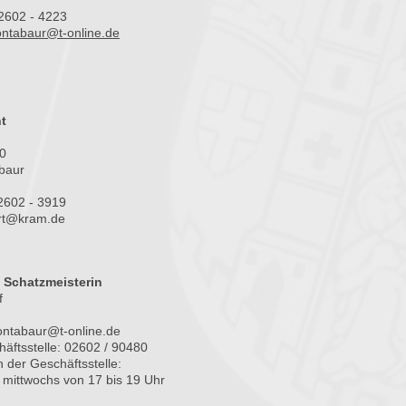
 2602 - 4223
ntabaur@t-online.de
t
0
baur
 2602 - 3919
ert@kram.de
/ Schatzmeisterin
f
ontabaur@t-online.de
häftsstelle: 02602 / 90480
 der Geschäftsstelle:
mittwochs von 17 bis 19 Uhr