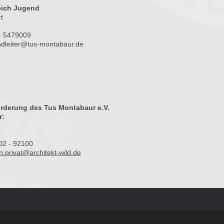
reich Jugend
t
 - 5479009
dleiter@tus-montabaur.de
örderung des Tus Montabaur e.V.
r:
02 - 92100
n.privat@architekt-wild.de