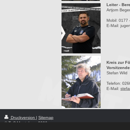
Leiter - Be
Artjom Beger
Mobil: 0177
E-Mail:
j
ugen
Kreis zur F
Vorsitzende
Stefan Wild
Telefon: 026
E-Mail:
stefa
Druckversion
|
Sitemap
© TuS Montabaur 2026